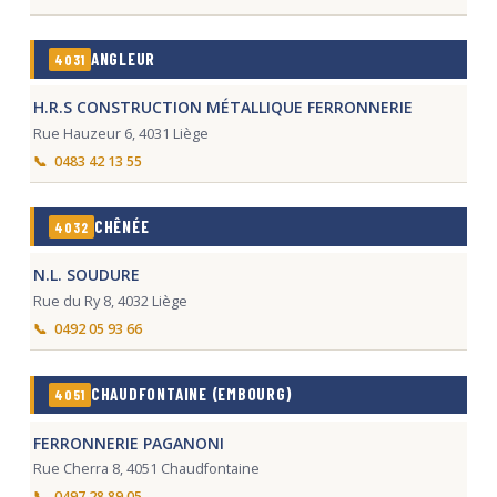
ANGLEUR
4031
H.R.S CONSTRUCTION MÉTALLIQUE FERRONNERIE
Rue Hauzeur 6, 4031 Liège
0483 42 13 55
CHÊNÉE
4032
N.L. SOUDURE
Rue du Ry 8, 4032 Liège
0492 05 93 66
CHAUDFONTAINE (EMBOURG)
4051
FERRONNERIE PAGANONI
Rue Cherra 8, 4051 Chaudfontaine
0497 28 89 05